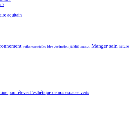
m ?
aire aquitain
Manger sain
ronnement
jardin
nature
maison
Idee destination
huiles essentielles
gique pour élever l’esthétique de nos espaces verts