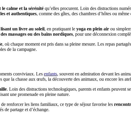
st
le calme et la sérénité
qu’elles procurent. Loin des distractions numé
es et authentiques
, comme des gîtes, des chambres d’hôtes ou même d
lisant un livre
au soleil
, en pratiquant le
yoga en plein air
ou simplem
e
des massages ou des bains nordiques
, pour une déconnexion complèt
le
, où chaque moment est pris dans sa pleine mesure. Les repas partagés
mples de la campagne.
 moments conviviaux. Les
enfants
, souvent en admiration devant les anim
les que la chasse aux œufs, la découverte des animaux, ou encore les ate
ille
. Loin des distractions technologiques, parents et enfants peuvent se
nisant une promenade en pleine nature.
 de renforcer les liens familiaux, ce type de séjour favorise les
rencontr
s de partage et d’échange.