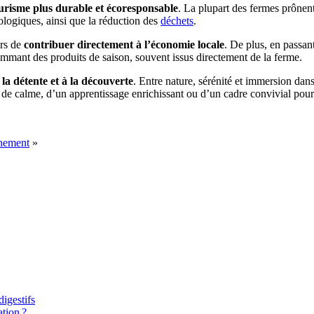
urisme plus durable et écoresponsable
. La plupart des fermes prônen
iologiques, ainsi que la réduction des
déchets
.
ers de
contribuer directement à l’économie locale
. De plus, en passan
sommant des produits de saison, souvent issus directement de la ferme.
 la détente et à la découverte
. Entre nature, sérénité et immersion dan
e calme, d’un apprentissage enrichissant ou d’un cadre convivial pour d
nnement
»
igestifs
tion ?