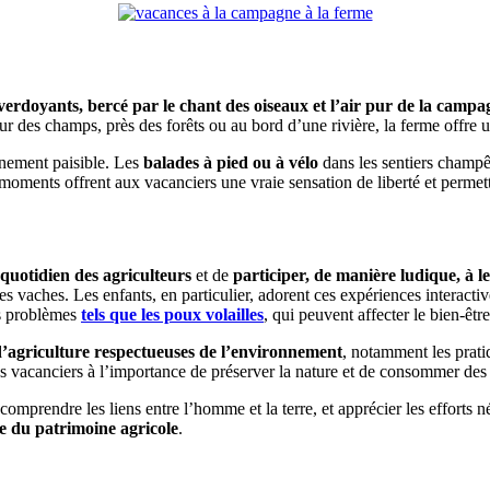
verdoyants, bercé par le chant des oiseaux et l’air pur de la campa
cœur des champs, près des forêts ou au bord d’une rivière, la ferme offre 
nnement paisible. Les
balades à pied ou à vélo
dans les sentiers champê
oments offrent aux vacanciers une vraie sensation de liberté et permette
 quotidien des agriculteurs
et de
participer, de manière ludique, à le
s vaches. Les enfants, en particulier, adorent ces expériences interactiv
es problèmes
tels que les poux volailles
, qui peuvent affecter le bien-êt
d’agriculture respectueuses de l’environnement
, notamment les prati
 les vacanciers à l’importance de préserver la nature et de consommer des
mprendre les liens entre l’homme et la terre, et apprécier les efforts n
se du patrimoine agricole
.