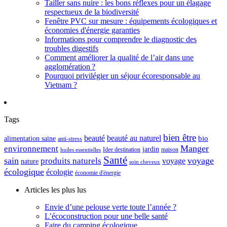
Tailler sans nuire : les bons réflexes pour un élagage
respectueux de la biodiversité
Fenêtre PVC sur mesure : équipements écologiques et
économies d'énergie garanties
Informations pour comprendre le diagnostic des
troubles digestifs
Comment améliorer la qualité de l’air dans une
agglomération ?
Pourquoi privilégier un séjour écoresponsable au
Vietnam ?
Tags
bien être
beauté
beauté au naturel
alimentation saine
bio
anti-stress
Manger
environnement
jardin
maison
Idee destination
huiles essentielles
Santé
sain
voyage
produits naturels
voyage
nature
soin cheveux
écologique
écologie
économie d'énergie
Articles les plus lus
Envie d’une pelouse verte toute l’année ?
L’écoconstruction pour une belle santé
Faire du camping écologique