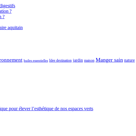
igestifs
tion ?
m ?
aire aquitain
Manger sain
ronnement
jardin
nature
maison
Idee destination
huiles essentielles
gique pour élever l’esthétique de nos espaces verts