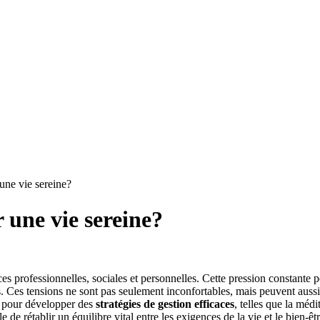
une vie sereine?
 une vie sereine?
s professionnelles, sociales et personnelles. Cette pression constante
. Ces tensions ne sont pas seulement inconfortables, mais peuvent auss
iel pour développer des
stratégies de gestion efficaces
, telles que la méd
 de rétablir un équilibre vital entre les exigences de la vie et le bien-êt