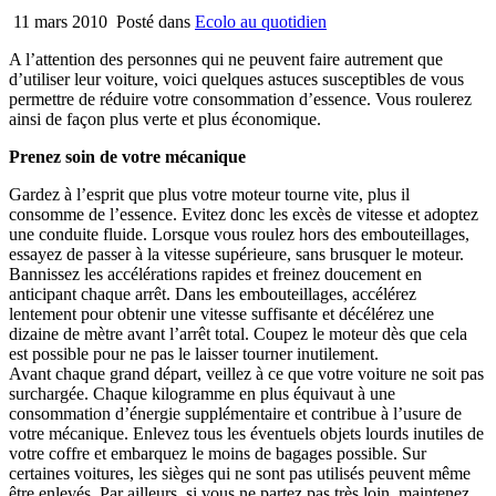
11 mars 2010
Posté dans
Ecolo au quotidien
A l’attention des personnes qui ne peuvent faire autrement que
d’utiliser leur voiture, voici quelques astuces susceptibles de vous
permettre de réduire votre consommation d’essence. Vous roulerez
ainsi de façon plus verte et plus économique.
Prenez soin de votre mécanique
Gardez à l’esprit que plus votre moteur tourne vite, plus il
consomme de l’essence. Evitez donc les excès de vitesse et adoptez
une conduite fluide. Lorsque vous roulez hors des embouteillages,
essayez de passer à la vitesse supérieure, sans brusquer le moteur.
Bannissez les accélérations rapides et freinez doucement en
anticipant chaque arrêt. Dans les embouteillages, accélérez
lentement pour obtenir une vitesse suffisante et décélérez une
dizaine de mètre avant l’arrêt total. Coupez le moteur dès que cela
est possible pour ne pas le laisser tourner inutilement.
Avant chaque grand départ, veillez à ce que votre voiture ne soit pas
surchargée. Chaque kilogramme en plus équivaut à une
consommation d’énergie supplémentaire et contribue à l’usure de
votre mécanique. Enlevez tous les éventuels objets lourds inutiles de
votre coffre et embarquez le moins de bagages possible. Sur
certaines voitures, les sièges qui ne sont pas utilisés peuvent même
être enlevés. Par ailleurs, si vous ne partez pas très loin, maintenez