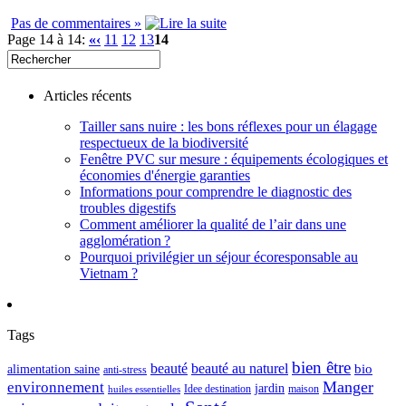
Pas de commentaires »
Page 14 à 14:
«
‹
11
12
13
14
Articles récents
Tailler sans nuire : les bons réflexes pour un élagage
respectueux de la biodiversité
Fenêtre PVC sur mesure : équipements écologiques et
économies d'énergie garanties
Informations pour comprendre le diagnostic des
troubles digestifs
Comment améliorer la qualité de l’air dans une
agglomération ?
Pourquoi privilégier un séjour écoresponsable au
Vietnam ?
Tags
bien être
beauté
beauté au naturel
alimentation saine
bio
anti-stress
Manger
environnement
jardin
maison
Idee destination
huiles essentielles