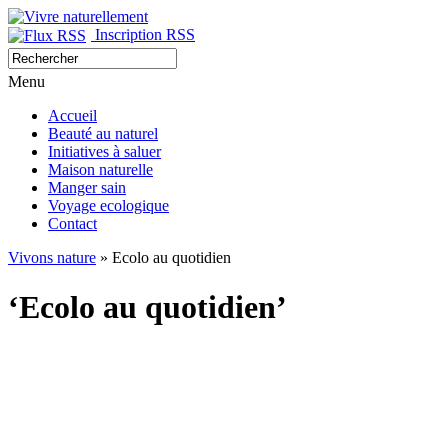
Inscription RSS
Menu
Accueil
Beauté au naturel
Initiatives à saluer
Maison naturelle
Manger sain
Voyage ecologique
Contact
Vivons nature
» Ecolo au quotidien
‘Ecolo au quotidien’