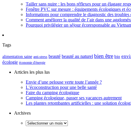
Tailler sans nuire : les bons réflexes pour un élagage resp
Fenêtre PVC sur mesure : équipements écologiques et éc
Informations pour comprendre le diagnostic des troubles d
Comment améliorer la qualité de l’air dans une aggloméra
Pourquoi privilégier un séjour écoresponsable au Vietna
Tags
bien être
envi
beauté
beauté au naturel
alimentation saine
bio
anti-stress
écologie
économie d'énergie
Articles les plus lus
Envie d’une pelouse verte toute l’année ?
L’écoconstruction pour une belle santé
Faire du camping écologique
Camping écologique, passer ses vacances autrement
Les plantes retombantes artificielles : une solution écolo
Archives