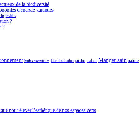
ectueux de la biodiversité
onomies d'énergie garanties
igestifs
tion ?
m ?
Manger sain
ronnement
jardin
nature
maison
Idee destination
huiles essentielles
gique pour élever l’esthétique de nos espaces verts