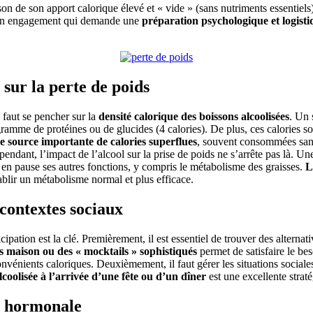
n de son apport calorique élevé et « vide » (sans nutriments essentiels)
st un engagement qui demande une
préparation psychologique et logisti
sur la perte de poids
l faut se pencher sur la
densité calorique des boissons alcoolisées
. Un 
ramme de protéines ou de glucides (4 calories). De plus, ces calories s
 source importante de calories superflues
, souvent consommées sans 
pendant, l’impact de l’alcool sur la prise de poids ne s’arrête pas là. 
et en pause ses autres fonctions, y compris le métabolisme des graisses.
L
ablir un métabolisme normal et plus efficace.
 contextes sociaux
cipation est la clé. Premièrement, il est essentiel de trouver des alterna
its maison ou des « mocktails » sophistiqués
permet de satisfaire le be
convénients caloriques. Deuxièmement, il faut gérer les situations sociale
coolisée à l’arrivée d’une fête ou d’un dîner
est une excellente strat
n hormonale