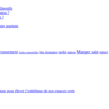
igestifs
tion ?
m ?
aire aquitain
Manger sain
ronnement
jardin
nature
maison
Idee destination
huiles essentielles
gique pour élever l’esthétique de nos espaces verts