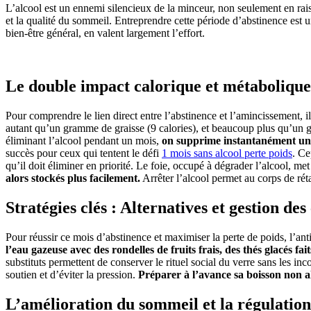
L’alcool est un ennemi silencieux de la minceur, non seulement en raiso
et la qualité du sommeil. Entreprendre cette période d’abstinence e
bien-être général, en valent largement l’effort.
Le double impact calorique et métabolique 
Pour comprendre le lien direct entre l’abstinence et l’amincissement, i
autant qu’un gramme de graisse (9 calories), et beaucoup plus qu’un g
éliminant l’alcool pendant un mois,
on supprime instantanément une
succès pour ceux qui tentent le défi
1 mois sans alcool perte poids
. Ce
qu’il doit éliminer en priorité. Le foie, occupé à dégrader l’alcool, m
alors stockés plus facilement.
Arrêter l’alcool permet au corps de rét
Stratégies clés : Alternatives et gestion des
Pour réussir ce mois d’abstinence et maximiser la perte de poids, l’anti
l’eau gazeuse avec des rondelles de fruits frais, des thés glacés fa
substituts permettent de conserver le rituel social du verre sans les in
soutien et d’éviter la pression.
Préparer à l’avance sa boisson non al
L’amélioration du sommeil et la régulatio