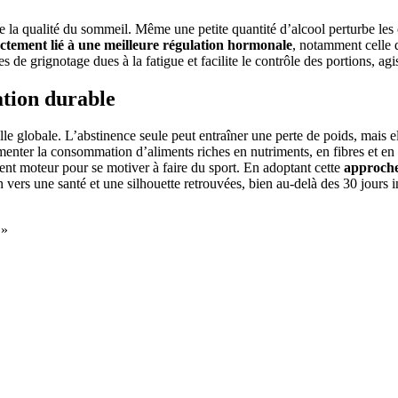
de la qualité du sommeil. Même une petite quantité d’alcool perturbe les
ctement lié à une meilleure régulation hormonale
, notamment celle d
ies de grignotage dues à la fatigue et facilite le contrôle des portions, a
ation durable
e globale. L’abstinence seule peut entraîner une perte de poids, mais ell
gmenter la consommation d’aliments riches en nutriments, en fibres et en
lent moteur pour se motiver à faire du sport. En adoptant cette
approche 
vers une santé et une silhouette retrouvées, bien au-delà des 30 jours i
»