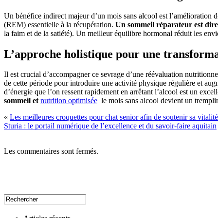
Un bénéfice indirect majeur d’un mois sans alcool est l’amélioration 
(REM) essentielle à la récupération.
Un sommeil réparateur est dire
la faim et de la satiété). Un meilleur équilibre hormonal réduit les env
L’approche holistique pour une transform
Il est crucial d’accompagner ce sevrage d’une réévaluation nutritionnell
de cette période pour introduire une activité physique régulière et au
d’énergie que l’on ressent rapidement en arrêtant l’alcool est un excel
sommeil et
nutrition optimisée
le mois sans alcool devient un tremplin 
«
Les meilleures croquettes pour chat senior afin de soutenir sa vitalité
Sturia : le portail numérique de l’excellence et du savoir-faire aquitain
Les commentaires sont fermés.