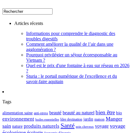
Articles récents
Informations pour comprendre le diagnostic des
troubles digestifs
Comment améliorer la qualité de l’air dans une
agglomération ?
Pourquoi privilégier un séjour écoresponsable au
Vietnam ?
Quel est le prix d'une fontaine à eau sur réseau en 2026
?
Sturia : le portail numérique de l'excellence et du
savoir-faire aquitain
Tags
bien être
beauté
beauté au naturel
alimentation saine
bio
anti-stress
Manger
environnement
jardin
maison
Idee destination
huiles essentielles
Santé
sain
voyage
produits naturels
voyage
nature
soin cheveux
écologique
écologie