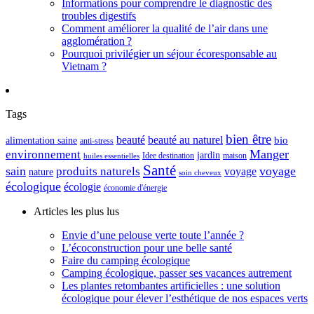
Informations pour comprendre le diagnostic des
troubles digestifs
Comment améliorer la qualité de l’air dans une
agglomération ?
Pourquoi privilégier un séjour écoresponsable au
Vietnam ?
Tags
bien être
beauté
beauté au naturel
alimentation saine
bio
anti-stress
Manger
environnement
jardin
maison
Idee destination
huiles essentielles
Santé
sain
voyage
produits naturels
voyage
nature
soin cheveux
écologique
écologie
économie d'énergie
Articles les plus lus
Envie d’une pelouse verte toute l’année ?
L’écoconstruction pour une belle santé
Faire du camping écologique
Camping écologique, passer ses vacances autrement
Les plantes retombantes artificielles : une solution
écologique pour élever l’esthétique de nos espaces verts