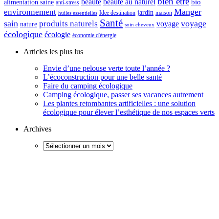
bien être
beauté
beauté au naturel
alimentation saine
bio
anti-stress
Manger
environnement
jardin
maison
Idee destination
huiles essentielles
Santé
sain
voyage
produits naturels
voyage
nature
soin cheveux
écologique
écologie
économie d'énergie
Articles les plus lus
Envie d’une pelouse verte toute l’année ?
L’écoconstruction pour une belle santé
Faire du camping écologique
Camping écologique, passer ses vacances autrement
Les plantes retombantes artificielles : une solution
écologique pour élever l’esthétique de nos espaces verts
Archives