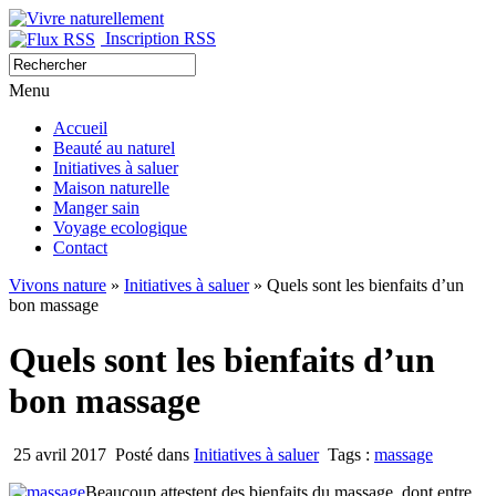
Inscription RSS
Menu
Accueil
Beauté au naturel
Initiatives à saluer
Maison naturelle
Manger sain
Voyage ecologique
Contact
Vivons nature
»
Initiatives à saluer
» Quels sont les bienfaits d’un
bon massage
Quels sont les bienfaits d’un
bon massage
25 avril 2017
Posté dans
Initiatives à saluer
Tags :
massage
Beaucoup attestent des bienfaits du massage, dont entre