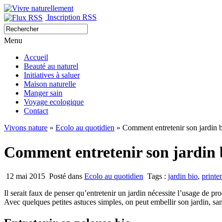
Inscription RSS
Menu
Accueil
Beauté au naturel
Initiatives à saluer
Maison naturelle
Manger sain
Voyage ecologique
Contact
Vivons nature
»
Ecolo au quotidien
» Comment entretenir son jardin b
Comment entretenir son jardin 
12 mai 2015
Posté dans
Ecolo au quotidien
Tags :
jardin bio
,
print
Il serait faux de penser qu’entretenir un jardin nécessite l’usage de pr
Avec quelques petites astuces simples, on peut embellir son jardin, san