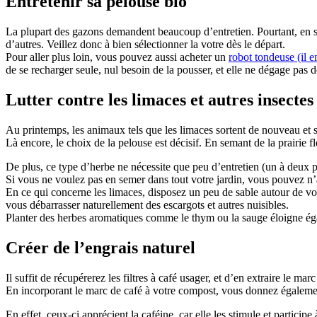
Entretenir sa pelouse bio
La plupart des gazons demandent beaucoup d’entretien. Pourtant, en séle
d’autres. Veillez donc à bien sélectionner la votre dès le départ.
Pour aller plus loin, vous pouvez aussi acheter un
robot tondeuse (il e
de se recharger seule, nul besoin de la pousser, et elle ne dégage pas d
Lutter contre les limaces et autres insecte
Au printemps, les animaux tels que les limaces sortent de nouveau et se
Là encore, le choix de la pelouse est décisif. En semant de la prairie f
De plus, ce type d’herbe ne nécessite que peu d’entretien (un à deux 
Si vous ne voulez pas en semer dans tout votre jardin, vous pouvez 
En ce qui concerne les limaces, disposez un peu de sable autour de vos
vous débarrasser naturellement des escargots et autres nuisibles.
Planter des herbes aromatiques comme le thym ou la sauge éloigne éga
Créer de l’engrais naturel
Il suffit de récupérerez les filtres à café usager, et d’en extraire le mar
En incorporant le marc de café à votre compost, vous donnez également
En effet, ceux-ci apprécient la caféine, car elle les stimule et partici