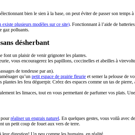
ctionnant bien le sien à la base, on peut éviter de passer son temps à s
n existe plusieurs modèles sur ce site)
. Fonctionnant à l’aide de batteries
e gaz polluants.
s sans désherbant
 font un plaisir de venir grignoter les plantes.
leurie, vous encouragerez les papillons, coccinelles et abeilles à virevo
passages de tondeuse par an).
n’aménager qu’un
petit espace de prairie fleurie
et semer la pelouse de vot
 plantes les fera déguerpir. Créez des espaces comme un tas de pierre, a
lement les limaces, tout en vous permettant de parfumer vos plats. Un
c pour
réaliser un engrais naturel
. En quelques gestes, vous voilà avec de
 un petit coup de fouet aux vers de terre.
pe à leur digestion! Un peu comme les humains, en réalité.