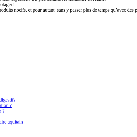
potager!
produits nocifs, et pour autant, sans y passer plus de temps qu’avec des 
igestifs
tion ?
m ?
aire aquitain