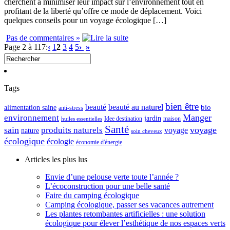
cherchent à minimiser leur impact sur l’environnement tout en
profitant de la liberté qu’offre ce mode de déplacement. Voici
quelques conseils pour un voyage écologique […]
Pas de commentaires »
Page 2 à 117:
‹
1
2
3
4
5
›
»
Tags
bien être
beauté
beauté au naturel
alimentation saine
bio
anti-stress
Manger
environnement
jardin
maison
Idee destination
huiles essentielles
Santé
sain
voyage
produits naturels
voyage
nature
soin cheveux
écologique
écologie
économie d'énergie
Articles les plus lus
Envie d’une pelouse verte toute l’année ?
L’écoconstruction pour une belle santé
Faire du camping écologique
Camping écologique, passer ses vacances autrement
Les plantes retombantes artificielles : une solution
écologique pour élever l’esthétique de nos espaces verts