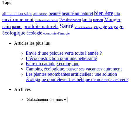
Tags
bien être
beauté
beauté au naturel
alimentation saine
bio
anti-stress
Manger
environnement
jardin
maison
Idee destination
huiles essentielles
Santé
sain
voyage
produits naturels
voyage
nature
soin cheveux
écologique
écologie
économie d'énergie
Articles les plus lus
Envie d’une pelouse verte toute l’année ?
L’écoconstruction pour une belle santé
Faire du camping écologique
Camping écologique, passer ses vacances autrement
Les plantes retombantes artificielles : une solution
écologique pour élever l’esthétique de nos espaces verts
Archives