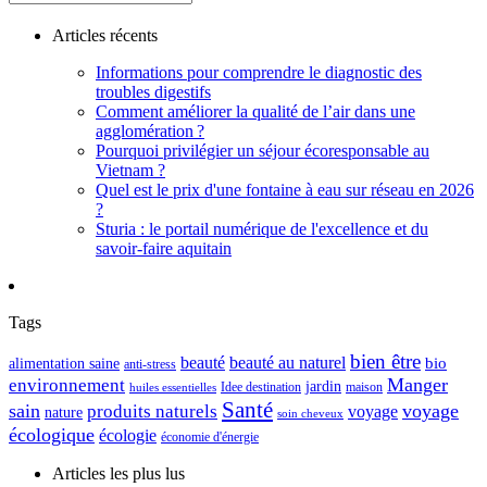
Articles récents
Informations pour comprendre le diagnostic des
troubles digestifs
Comment améliorer la qualité de l’air dans une
agglomération ?
Pourquoi privilégier un séjour écoresponsable au
Vietnam ?
Quel est le prix d'une fontaine à eau sur réseau en 2026
?
Sturia : le portail numérique de l'excellence et du
savoir-faire aquitain
Tags
bien être
beauté
beauté au naturel
alimentation saine
bio
anti-stress
Manger
environnement
jardin
maison
Idee destination
huiles essentielles
Santé
sain
voyage
produits naturels
voyage
nature
soin cheveux
écologique
écologie
économie d'énergie
Articles les plus lus