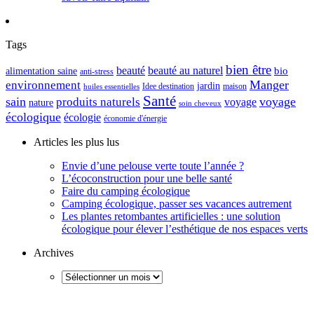
Tags
bien être
beauté
beauté au naturel
alimentation saine
bio
anti-stress
Manger
environnement
jardin
maison
Idee destination
huiles essentielles
Santé
sain
voyage
produits naturels
voyage
nature
soin cheveux
écologique
écologie
économie d'énergie
Articles les plus lus
Envie d’une pelouse verte toute l’année ?
L’écoconstruction pour une belle santé
Faire du camping écologique
Camping écologique, passer ses vacances autrement
Les plantes retombantes artificielles : une solution
écologique pour élever l’esthétique de nos espaces verts
Archives