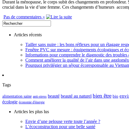
Durant la ménopause, le corps subit des changements en profondeur. Su
crucial dans la vie d’une femme. Ces changements d’humeurs accompag
Pas de commentaires »
Articles récents
Tailler sans nuire : les bons réflexes pour un élagage resp
Fenêtre PVC sur mesure : équipements écologiques et éc
Informations pour comprendre le diagnostic des troubles d
Comment améliorer la qualité de l’air dans une aggloméra
Pourquoi privilégier un séjour écoresponsable au Vietna
Tags
bien être
envi
beauté
beauté au naturel
alimentation saine
bio
anti-stress
écologie
économie d'énergie
Articles les plus lus
Envie d’une pelouse verte toute l’année ?
L’écoconstruction pour une belle santé