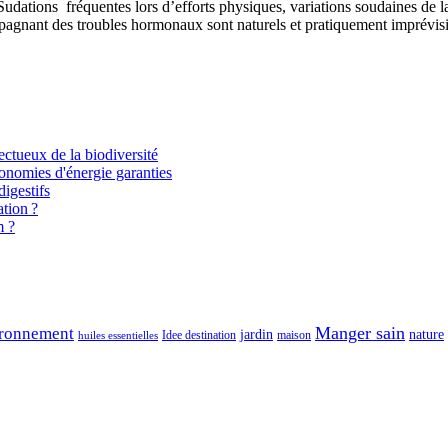
dations fréquentes lors d’efforts physiques, variations soudaines de l
nant des troubles hormonaux sont naturels et pratiquement imprévisible
ectueux de la biodiversité
onomies d'énergie garanties
igestifs
tion ?
m ?
Manger sain
ronnement
jardin
nature
maison
Idee destination
huiles essentielles