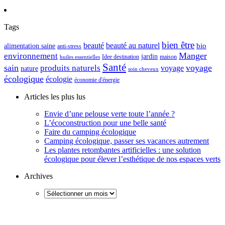
Tags
bien être
beauté
beauté au naturel
alimentation saine
bio
anti-stress
Manger
environnement
jardin
maison
Idee destination
huiles essentielles
Santé
sain
voyage
produits naturels
voyage
nature
soin cheveux
écologique
écologie
économie d'énergie
Articles les plus lus
Envie d’une pelouse verte toute l’année ?
L’écoconstruction pour une belle santé
Faire du camping écologique
Camping écologique, passer ses vacances autrement
Les plantes retombantes artificielles : une solution
écologique pour élever l’esthétique de nos espaces verts
Archives