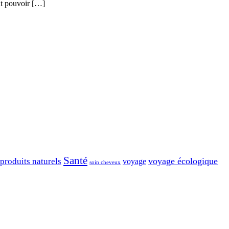
nt pouvoir […]
Santé
voyage écologique
produits naturels
voyage
soin cheveux