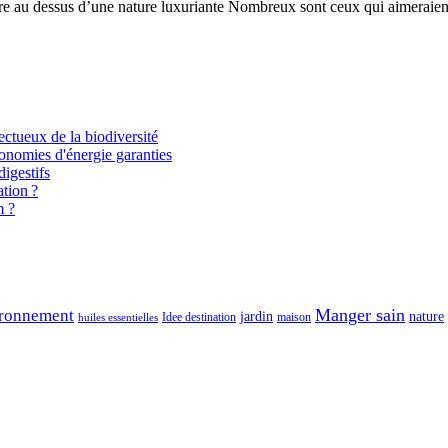
ère au dessus d’une nature luxuriante Nombreux sont ceux qui aimeraie
ectueux de la biodiversité
onomies d'énergie garanties
igestifs
tion ?
m ?
Manger sain
ronnement
jardin
nature
maison
Idee destination
huiles essentielles