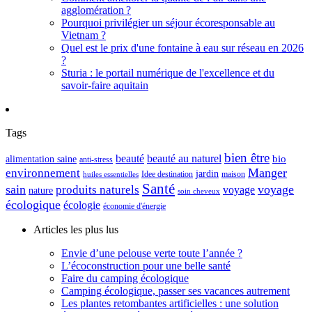
agglomération ?
Pourquoi privilégier un séjour écoresponsable au
Vietnam ?
Quel est le prix d'une fontaine à eau sur réseau en 2026
?
Sturia : le portail numérique de l'excellence et du
savoir-faire aquitain
Tags
bien être
beauté
beauté au naturel
alimentation saine
bio
anti-stress
Manger
environnement
jardin
maison
Idee destination
huiles essentielles
Santé
sain
voyage
produits naturels
voyage
nature
soin cheveux
écologique
écologie
économie d'énergie
Articles les plus lus
Envie d’une pelouse verte toute l’année ?
L’écoconstruction pour une belle santé
Faire du camping écologique
Camping écologique, passer ses vacances autrement
Les plantes retombantes artificielles : une solution