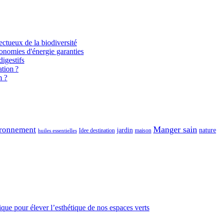
ectueux de la biodiversité
onomies d'énergie garanties
igestifs
tion ?
m ?
Manger sain
ronnement
jardin
nature
maison
Idee destination
huiles essentielles
gique pour élever l’esthétique de nos espaces verts