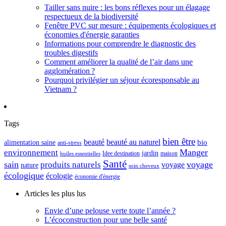
Tailler sans nuire : les bons réflexes pour un élagage
respectueux de la biodiversité
Fenêtre PVC sur mesure : équipements écologiques et
économies d'énergie garanties
Informations pour comprendre le diagnostic des
troubles digestifs
Comment améliorer la qualité de l’air dans une
agglomération ?
Pourquoi privilégier un séjour écoresponsable au
Vietnam ?
Tags
bien être
beauté
beauté au naturel
alimentation saine
bio
anti-stress
Manger
environnement
jardin
maison
Idee destination
huiles essentielles
Santé
sain
voyage
produits naturels
voyage
nature
soin cheveux
écologique
écologie
économie d'énergie
Articles les plus lus
Envie d’une pelouse verte toute l’année ?
L’écoconstruction pour une belle santé