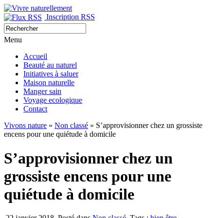
Inscription RSS
Menu
Accueil
Beauté au naturel
Initiatives à saluer
Maison naturelle
Manger sain
Voyage ecologique
Contact
Vivons nature
»
Non classé
» S’approvisionner chez un grossiste
encens pour une quiétude à domicile
S’approvisionner chez un
grossiste encens pour une
quiétude à domicile
22 janvier 2018
Posté dans
Non classé
Tags :
bien être