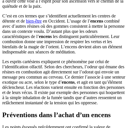
à ouvrir cette voie à l’esprit pour son ascension vers le chemin de la
quiétude et de la paix.
C’est en ces termes que s’identifient actuellement les centres de
détente et de
bien-être
en Occident. L’usage de l’
encens
combiné
avec d’autres résines où des gommes consistent à mettre la personne
dans un contexte voulu. D’autant plus que les odeurs
caractéristiques de l’
encens
les distinguent particulièrement. Leur
combustion donne une impression de respirer les vertus et les
bienfaits de la magie de l’orient. L’encens devient alors un élément
indispensable aux séances de méditation.
Les esprits cartésiens expliquent ce phénomène par celui de
l’identification olfactif. Selon des chercheurs, l’odeur qui émane des
résines en combustion agit directement sur l’odorat qui envoie un
message peu commun au cerveau. Ce dernier l’associe à une senteur
exotique ou acre, selon le type d’
encens
, et agit en tant qu’élément
déclencheur. Les réactions varient ensuite en fonction des personnes
et de leurs vécus. Il existe par exemple des personnes qui hoquettent
à la simple inhalation de la fumée tandis que d’autres ressentent un
relâchement instantané de la tension qui les oppresse.
Préventions dans l’achat d’un encens
Les points évoqués précédemment ont confirmé la valeur de