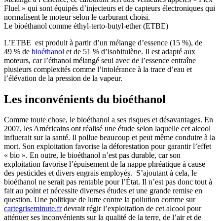
Fluel » qui sont équipés d’injecteurs et de capteurs électroniques qui
normalisent le moteur selon le carburant choisi.
Le bioéthanol comme éthyl-terto-butyl-ether (ETBE)
L’ETBE est produit à partir d’un mélange d’essence (15 %), de
49 % de
bioéthanol
et de 51 % d’isobitulène. Il est adapté aux
moteurs, car l’éthanol mélangé seul avec de l’essence entraîne
plusieurs complexités comme l’intolérance à la trace d’eau et
l’élévation de la pression de la vapeur.
Les inconvénients du bioéthanol
Comme toute chose, le bioéthanol a ses risques et désavantages. En
2007, les Américains ont réalisé une étude selon laquelle cet alcool
influerait sur la santé. Il pollue beaucoup et peut même conduire à la
mort. Son exploitation favorise la déforestation pour garantir l’effet
« bio ». En outre, le bioéthanol n’est pas durable, car son
exploitation favorise l’épuisement de la nappe phréatique à cause
des pesticides et divers engrais employés. S’ajoutant à cela, le
bioéthanol ne serait pas rentable pour l’État. Il n’est pas donc tout à
fait au point et nécessite diverses études et une grande remise en
question. Une politique de lutte contre la pollution comme sur
cartegriseminute.fr
devrait régir l’exploitation de cet alcool pour
atténuer ses inconvénients sur la qualité de la terre, de l’air et de