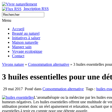
Inscription RSS
Menu
Accueil
Beauté au naturel
Initiatives à saluer
Maison naturelle
Manger sain
Voyage ecologique
Contact
Vivons nature
»
Consommation alternative
» 3 huiles essentielles pou
3 huiles essentielles pour une dé
29 mai 2017
Posté dans
Consommation alternative
Tags :
huiles ess
L’aromathérapie ou la médecine par les huiles ess
humeurs négatives. Les huiles essentielles offrent une multitude de ver
utilisation promet donc un réel apaisement et relaxation, sachant que 
essentielles à tenir en compte pour une détente assurée.