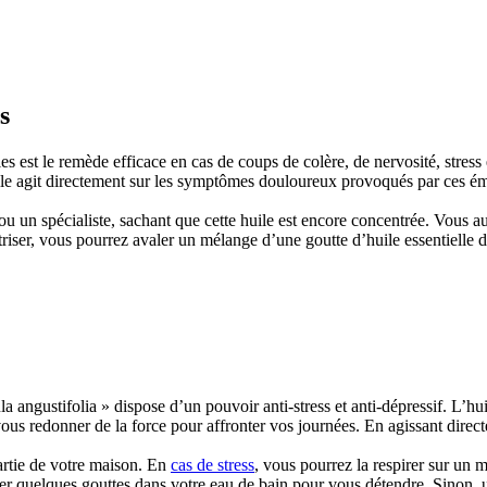
s
est le remède efficace en cas de coups de colère, de nervosité, stress e
 elle agit directement sur les symptômes douloureux provoqués par ces 
 ou un spécialiste, sachant que cette huile est encore concentrée. Vous au
maîtriser, vous pourrez avaler un mélange d’une goutte d’huile essentielle
angustifolia » dispose d’un pouvoir anti-stress et anti-dépressif. L’huil
vous redonner de la force pour affronter vos journées. En agissant direc
partie de votre maison. En
cas de stress
, vous pourrez la respirer sur un 
ter quelques gouttes dans votre eau de bain pour vous détendre. Sinon, 