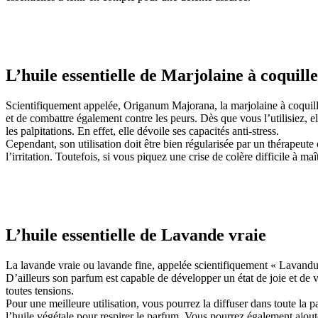
L’huile essentielle de Marjolaine à coquille
Scientifiquement appelée, Origanum Majorana, la marjolaine à coquilles 
et de combattre également contre les peurs. Dès que vous l’utilisiez,
les palpitations. En effet, elle dévoile ses capacités anti-stress.
Cependant, son utilisation doit être bien régularisée par un thérapeute
l’irritation. Toutefois, si vous piquez une crise de colère difficile à 
L’huile essentielle de Lavande vraie
La lavande vraie ou lavande fine, appelée scientifiquement « Lavandula 
D’ailleurs son parfum est capable de développer un état de joie et de 
toutes tensions.
Pour une meilleure utilisation, vous pourrez la diffuser dans toute la 
l’huile végétale pour respirer le parfum. Vous pourrez également ajou