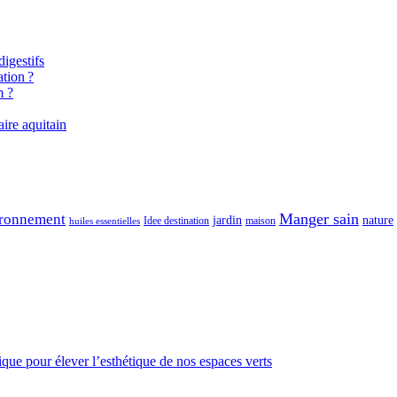
igestifs
tion ?
m ?
aire aquitain
Manger sain
ronnement
jardin
nature
maison
Idee destination
huiles essentielles
gique pour élever l’esthétique de nos espaces verts