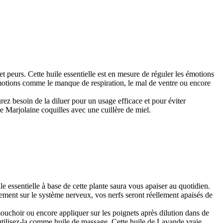
t peurs. Cette huile essentielle est en mesure de réguler les émotions
émotions comme le manque de respiration, le mal de ventre ou encore
rez besoin de la diluer pour un usage efficace et pour éviter
 de Marjolaine coquilles avec une cuillère de miel.
e essentielle à base de cette plante saura vous apaiser au quotidien.
tement sur le système nerveux, vos nerfs seront réellement apaisés de
mouchoir ou encore appliquer sur les poignets après dilution dans de
utilisez-la comme huile de massage. Cette huile de Lavande vraie