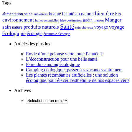
Tags
bien être
beauté
beauté au naturel
alimentation saine
bio
anti-stress
Manger
environnement
jardin
maison
Idee destination
huiles essentielles
Santé
sain
voyage
produits naturels
voyage
nature
soin cheveux
écologique
écologie
économie d'énergie
Articles les plus lus
Envie d’une pelouse verte toute l’année ?
L’écoconstruction pour une belle santé
Faire du camping écologique
Camping écologique, passer ses vacances autrement
Les plantes retombantes artificielles : une solution
écologique pour élever l’esthétique de nos espaces verts
Archives