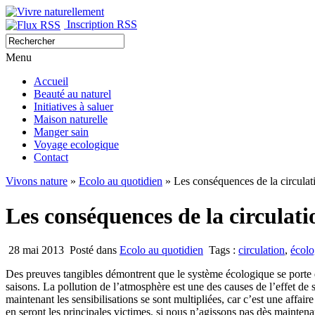
Inscription RSS
Menu
Accueil
Beauté au naturel
Initiatives à saluer
Maison naturelle
Manger sain
Voyage ecologique
Contact
Vivons nature
»
Ecolo au quotidien
» Les conséquences de la circulati
Les conséquences de la circulatio
28 mai 2013
Posté dans
Ecolo au quotidien
Tags :
circulation
,
écolo
Des preuves tangibles démontrent que le système écologique se porte d
saisons. La pollution de l’atmosphère est une des causes de l’effet de
maintenant les sensibilisations se sont multipliées, car c’est une affai
en seront les principales victimes, si nous n’agissons pas dès maintena