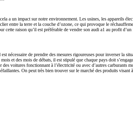
cela a un impact sur notre environnement. Les usines, les appareils éle
ier entre la terre et la couche d’ozone, ce qui provoque le réchauffem
our cette raison qu’il est préférable de vendre son audi a1 au profit d’
l est nécessaire de prendre des mesures rigoureuses pour inverser la situa
ois et des mois de débats, il est stipulé que chaque pays doit s’engager
des voitures fonctionnant à l’électricité ou avec d’autres carburants moin
défaillantes. On peut très bien trouver sur le marché des produits visan