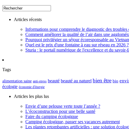
Articles récents
Informations pour comprendre le diagnostic des troubles d
Comment améliorer la qualité de l’air dans une aggloméra
Pourquoi privilégier un séjour écoresponsable au Vietna
Quel est le prix d'une fontaine à eau sur réseau en 2026 ?
Sturia : le portail numérique de l'excellence et du savoir-f
Tags
bien être
envi
beauté
beauté au naturel
alimentation saine
bio
anti-stress
écologie
économie d'énergie
Articles les plus lus
Envie d’une pelouse verte toute l’année ?
L’écoconstruction pour une belle santé
Faire du camping écologique
Camping écologique, passer ses vacances autrement
Les plantes retombantes artificielles : une solution écolo