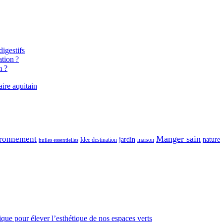
igestifs
tion ?
m ?
aire aquitain
Manger sain
ronnement
jardin
nature
maison
Idee destination
huiles essentielles
gique pour élever l’esthétique de nos espaces verts