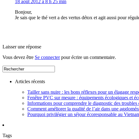
18 août 2012 à 8 h 25 min
Bonjour,
Je sais que le thé vert a des vertus détox et agit aussi pour régul
Laisser une réponse
Vous devez être
Se connecter
pour écrire un commentaire.
Articles récents
Tailler sans nuire : les bons réflexes pour un élagage resp
Fenêtre PVC sur mesure : équipements écologiques et éc
Informations pour comprendre le diagnostic des troubles d
Comment améliorer la qualité de l’air dans une aggloméra
Pourquoi privilégier un séjour écoresponsable au Vietna
Tags