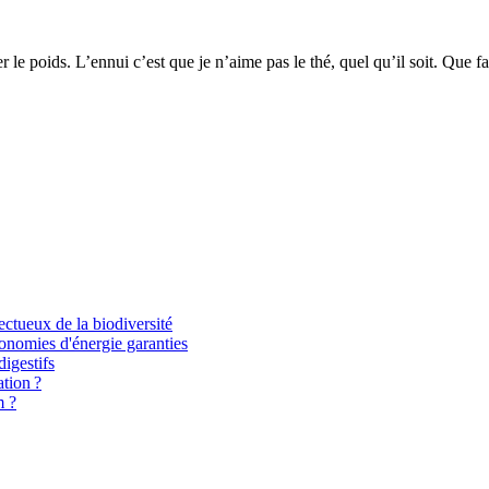
er le poids. L’ennui c’est que je n’aime pas le thé, quel qu’il soit. Que f
ectueux de la biodiversité
onomies d'énergie garanties
igestifs
tion ?
m ?