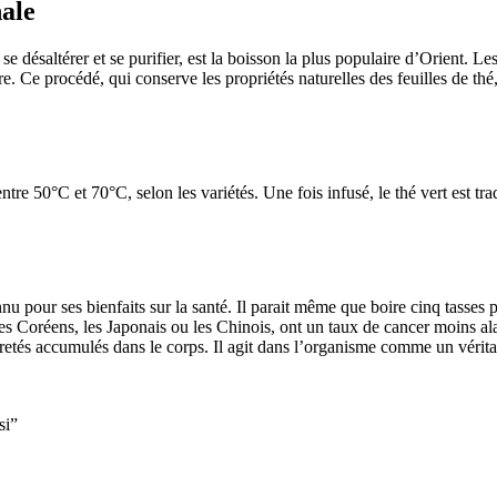
nale
 se désaltérer et se purifier, est la boisson la plus populaire d’Orient. L
e. Ce procédé, qui conserve les propriétés naturelles des feuilles de th
tre 50°C et 70°C, selon les variétés. Une fois infusé, le thé vert est tr
nu pour ses bienfaits sur la santé. Il parait même que boire cinq tasses
oréens, les Japonais ou les Chinois, ont un taux de cancer moins alar
retés accumulés dans le corps. Il agit dans l’organisme comme un vérita
si”