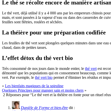
Le thé se récolte encore de manière artisa
Le thé vert, déjà utilisé il y a 4 000 ans par les empereurs chinois pour
main, et sont passées à la vapeur d’eau ou dans des casseroles de cuivr
feuilles sont flétries, roulées et séchées.
La théière pour une préparation codifiée
Les feuilles de thé vert sont plongées quelques minutes dans une eau en
chaud, dans de petites tasses.
L’effet détox du thé vert bio
Très consommé de nos jours dans le monde entier, le
thé vert
est recon
démontré que les populations qui en consomment beaucoup, comme les C
vert. Par exemple, le
thé vert bio
permet d’éliminer les résidus et impu
«
Les bienfaits magiques de la spiruline
Quelques Principes pour manger sain et moins chers
»
2 Réponses pour “Le thé vert et la théière en fonte pour un rituel réus
Danièle de Forme et bien-être
dit :