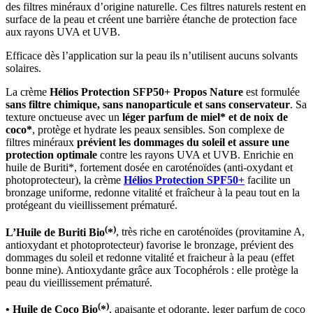
des filtres minéraux d’origine naturelle. Ces filtres naturels restent en
surface de la peau et créent une barrière étanche de protection face
aux rayons UVA et UVB.
Efficace dès l’application sur la peau ils n’utilisent aucuns solvants
solaires.
La crème
Hélios Protection SFP50+ Propos Nature
est formulée
sans filtre chimique, sans nanoparticule et sans conservateur
. Sa
texture onctueuse avec un
léger parfum de miel* et de noix de
coco*
, protège et hydrate les peaux sensibles. Son complexe de
filtres minéraux
prévient les dommages du soleil et assure une
protection optimale
contre les rayons UVA et UVB. Enrichie en
huile de Buriti*, fortement dosée en caroténoïdes (anti-oxydant et
photoprotecteur), la crème
Hélios Protection SPF50+
facilite un
bronzage uniforme, redonne vitalité et fraîcheur à la peau tout en la
protégeant du vieillissement prématuré.
(
)
L’Huile de Buriti Bio
*
, très riche en caroténoïdes (provitamine A,
antioxydant et photoprotecteur) favorise le bronzage, prévient des
dommages du soleil et redonne vitalité et fraicheur à la peau (effet
bonne mine). Antioxydante grâce aux Tocophérols : elle protège la
peau du vieillissement prématuré.
(
)
• Huile de Coco Bio
*
, apaisante et odorante, leger parfum de coco