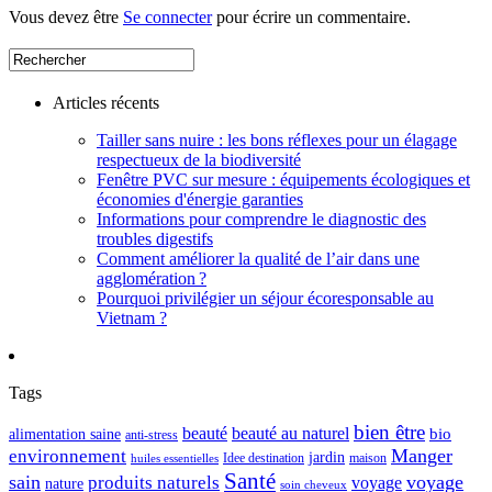
Vous devez être
Se connecter
pour écrire un commentaire.
Articles récents
Tailler sans nuire : les bons réflexes pour un élagage
respectueux de la biodiversité
Fenêtre PVC sur mesure : équipements écologiques et
économies d'énergie garanties
Informations pour comprendre le diagnostic des
troubles digestifs
Comment améliorer la qualité de l’air dans une
agglomération ?
Pourquoi privilégier un séjour écoresponsable au
Vietnam ?
Tags
bien être
beauté
beauté au naturel
alimentation saine
bio
anti-stress
Manger
environnement
jardin
maison
Idee destination
huiles essentielles
Santé
sain
voyage
produits naturels
voyage
nature
soin cheveux