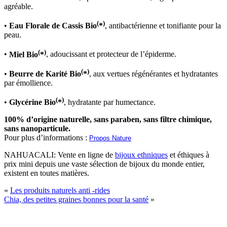
agréable.
(
)
•
Eau Florale de Cassis Bio
*
, antibactérienne et tonifiante pour la
peau.
(
)
•
Miel Bio
*
, adoucissant et protecteur de l’épiderme.
(
)
•
Beurre de Karité Bio
*
, aux vertues régénérantes et hydratantes
par émollience.
(
)
•
Glycérine Bio
*
, hydratante par humectance.
100% d’origine naturelle, sans paraben, sans filtre chimique,
sans nanoparticule.
Pour plus d’informations :
Propos Nature
NAHUACALI: Vente en ligne de
bijoux ethniques
et éthiques à
prix mini depuis une vaste sélection de bijoux du monde entier,
existent en toutes matières.
«
Les produits naturels anti -rides
Chia, des petites graines bonnes pour la santé
»