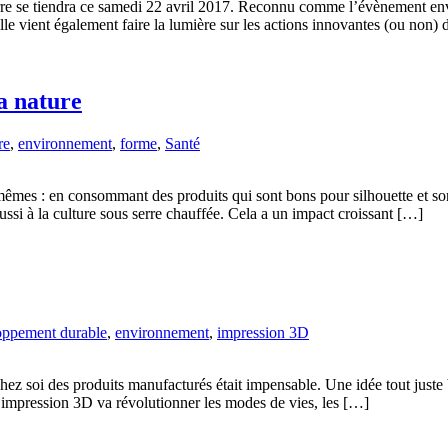
erre se tiendra ce samedi 22 avril 2017. Reconnu comme l’évènement env
lle vient également faire la lumière sur les actions innovantes (ou non)
a nature
re
,
environnement
,
forme
,
Santé
êmes : en consommant des produits qui sont bons pour silhouette et son
aussi à la culture sous serre chauffée. Cela a un impact croissant […]
ppement durable
,
environnement
,
impression 3D
hez soi des produits manufacturés était impensable. Une idée tout juste
 impression 3D va révolutionner les modes de vies, les […]