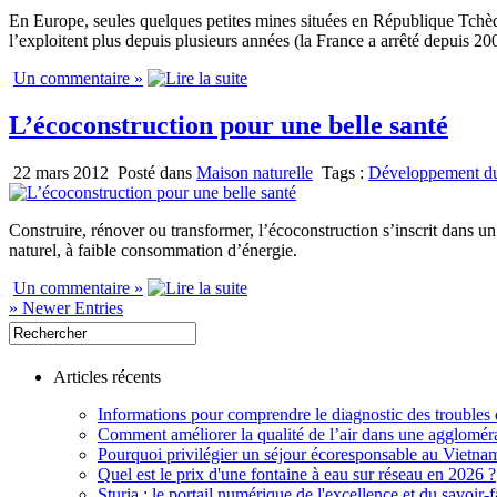
En Europe, seules quelques petites mines situées en République Tchèq
l’exploitent plus depuis plusieurs années (la France a arrêté depuis 200
Un commentaire »
L’écoconstruction pour une belle santé
22 mars 2012
Posté dans
Maison naturelle
Tags :
Développement du
Construire, rénover ou transformer, l’écoconstruction s’inscrit dans u
naturel, à faible consommation d’énergie.
Un commentaire »
» Newer Entries
Articles récents
Informations pour comprendre le diagnostic des troubles d
Comment améliorer la qualité de l’air dans une aggloméra
Pourquoi privilégier un séjour écoresponsable au Vietna
Quel est le prix d'une fontaine à eau sur réseau en 2026 ?
Sturia : le portail numérique de l'excellence et du savoir-f