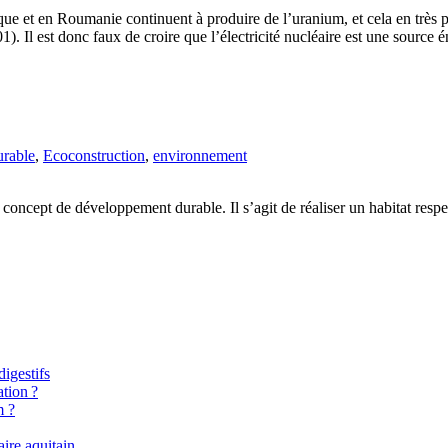
ue et en Roumanie continuent à produire de l’uranium, et cela en très 
1). Il est donc faux de croire que l’électricité nucléaire est une source
rable
,
Ecoconstruction
,
environnement
n concept de développement durable. Il s’agit de réaliser un habitat resp
igestifs
tion ?
m ?
aire aquitain