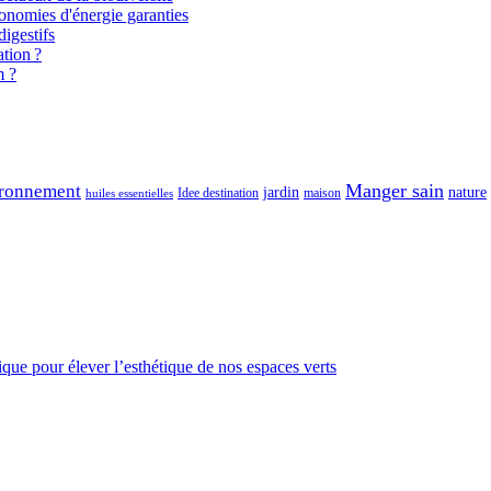
onomies d'énergie garanties
igestifs
tion ?
m ?
Manger sain
ronnement
jardin
nature
maison
Idee destination
huiles essentielles
gique pour élever l’esthétique de nos espaces verts