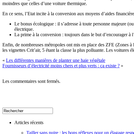
moindres que celles d’une voiture thermique.
En ce sens, l’Etat incite à la conversion aux moyens d’aides financière
Le bonus écologique : il s’adresse à toute personne majeure (ou
électrique.
La prime à la conversion : toujours dans le but d’encourager à l’
Enfin, de nombreuses métropoles ont mis en place des ZFE (Zones à Faib
les vignettes Crit’air, 5 étant la classe la plus polluante. Les voitures 
«
Les différentes manières de planter une haie végétale
Fournisseurs d’électricité moins chers et plus verts : ça existe ?
»
Les commentaires sont fermés.
Articles récents
Tailler sans nuire : les bons réflexes pour un élagage resp