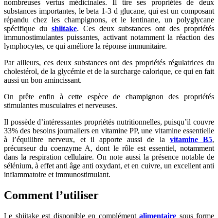
nombreuses vertus médicinales. Il tire ses propriétés de deux
substances importantes, le beta 1-3 d glucane, qui est un composant
répandu chez les champignons, et le lentinane, un polyglycane
spécifique du
shiitake
. Ces deux substances ont des propriétés
immunostimulantes puissantes, activant notamment la réaction des
lymphocytes, ce qui améliore la réponse immunitaire.
Par ailleurs, ces deux substances ont des propriétés régulatrices du
cholestérol, de la glycémie et de la surcharge calorique, ce qui en fait
aussi un bon amincissant.
On prête enfin à cette espèce de champignon des propriétés
stimulantes musculaires et nerveuses.
Il possède d’intéressantes propriétés nutritionnelles, puisqu’il couvre
33% des besoins journaliers en vitamine PP, une vitamine essentielle
à l’équilibre nerveux, et il apporte aussi de la
vitamine B5
,
précurseur du coenzyme A, dont le rôle est essentiel, notamment
dans la respiration cellulaire. On note aussi la présence notable de
sélénium, à effet anti âge anti oxydant, et en cuivre, un excellent anti
inflammatoire et immunostimulant.
Comment l’utiliser
Le shiitake est disponible en complément
alimentaire
sous forme